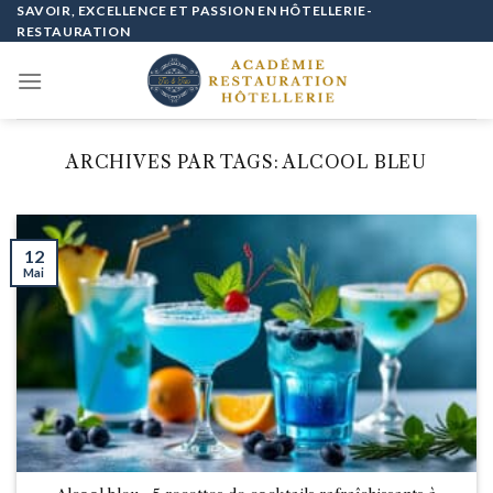
Passer
SAVOIR, EXCELLENCE ET PASSION EN HÔTELLERIE-
RESTAURATION
au
contenu
ARCHIVES PAR TAGS:
ALCOOL BLEU
12
Mai