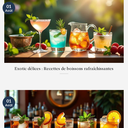
01
Août
Exotic délices : Recettes de boissons rafraîchissantes
01
Août