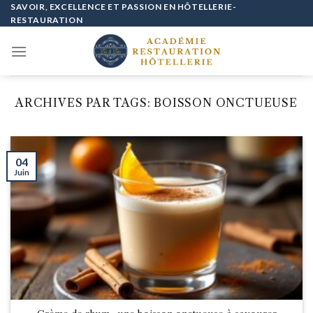
Passer
SAVOIR, EXCELLENCE ET PASSION EN HÔTELLERIE-
RESTAURATION
au
contenu
ARCHIVES PAR TAGS:
BOISSON ONCTUEUSE
04
Juin