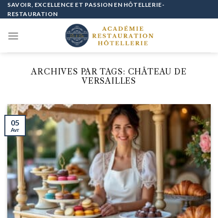
Passer
SAVOIR, EXCELLENCE ET PASSION EN HÔTELLERIE-
RESTAURATION
au
contenu
ARCHIVES PAR TAGS:
CHÂTEAU DE
VERSAILLES
05
Avr