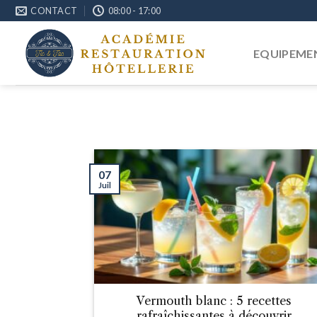
Passer
CONTACT
08:00 - 17:00
au
contenu
EQUIPEME
07
Juil
Vermouth blanc : 5 recettes
rafraîchissantes à découvrir