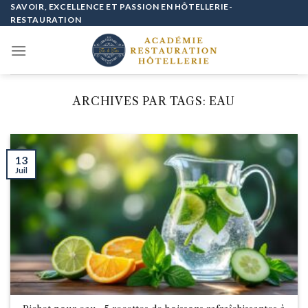
Passer
SAVOIR, EXCELLENCE ET PASSION EN HÔTELLERIE-
RESTAURATION
au
contenu
ARCHIVES PAR TAGS:
EAU
13
Juil