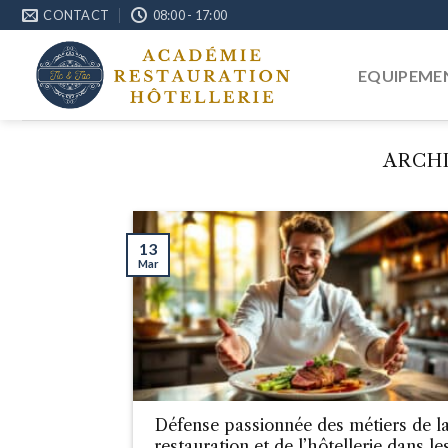
Passer
CONTACT
08:00 - 17:00
au
contenu
EQUIPEME
ARCHI
13
Mar
Défense passionnée des métiers de l
restauration et de l’hôtellerie dans le