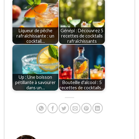
Liqueur de pêche
Génépi : Découvrez 5
rafraîchissante : un
recettes de cocktails
cocktail…
rafraîchissants
Up : Une boisson
pétillante à savourer
Bouteille d'alcool : 5
dans un…
recettes de cocktails…