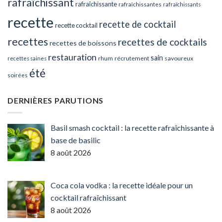
rafraîchissant
rafraîchissante
rafraîchissantes
rafraîchissants
recette
recette de cocktail
recette cocktail
recettes
recettes de cocktails
recettes de boissons
restauration
sain
rhum
récrutement
savoureux
recettes saines
été
soirées
DERNIÈRES PARUTIONS
Basil smash cocktail : la recette rafraîchissante à
base de basilic
8 août 2026
Coca cola vodka : la recette idéale pour un
cocktail rafraîchissant
8 août 2026