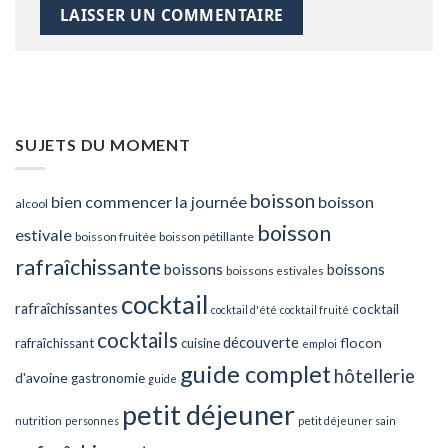
SUJETS DU MOMENT
boisson
bien commencer la journée
boisson
alcool
boisson
estivale
boisson fruitée
boisson pétillante
rafraîchissante
boissons
boissons
boissons estivales
cocktail
rafraîchissantes
cocktail
cocktail d'été
cocktail fruité
cocktails
découverte
flocon
rafraîchissant
cuisine
emploi
guide complet
hôtellerie
d'avoine
gastronomie
guide
petit déjeuner
nutrition
personnes
petit déjeuner sain