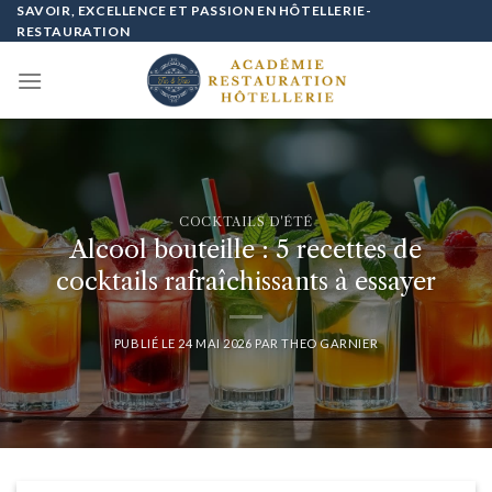
Passer
SAVOIR, EXCELLENCE ET PASSION EN HÔTELLERIE-
RESTAURATION
au
contenu
COCKTAILS D'ÉTÉ
Alcool bouteille : 5 recettes de
cocktails rafraîchissants à essayer
PUBLIÉ LE
24 MAI 2026
PAR
THEO GARNIER