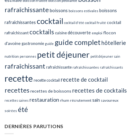
boisson fruitée
boisson pétillante
rafraîchissante
boissons
boissons
boissons estivales
cocktail
rafraîchissantes
cocktail
cocktail d'été
cocktail fruité
cocktails
découverte
flocon
rafraîchissant
cuisine
emploi
guide complet
hôtellerie
d'avoine
gastronomie
guide
petit déjeuner
nutrition
personnes
petit déjeuner sain
rafraîchissant
rafraîchissante
rafraîchissantes
rafraîchissants
recette
recette de cocktail
recette cocktail
recettes
recettes de cocktails
recettes de boissons
restauration
sain
rhum
récrutement
savoureux
recettes saines
été
soirées
DERNIÈRES PARUTIONS