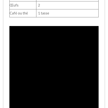
Œufs
2
Café ou thé
1 tasse