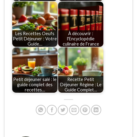
Les Recettes Oeufs
À découvrir :
Petit Déjeuner : Votre
l'Encyclopédie
Guide…
culinaire de France
Petit déjeuner salé : le
Recette Petit
guide complet des
Déjeuner Régime : Le
recettes…
Guide Complet…