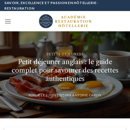
Passer
SAVOIR, EXCELLENCE ET PASSION EN HÔTELLERIE-
RESTAURATION
au
contenu
PETITS DÉJEUNERS
Petit déjeuner anglais : le guide
complet pour savourer des recettes
authentiques
PUBLIÉ LE
2 JUIN 2025
PAR
ANTOINE CARON