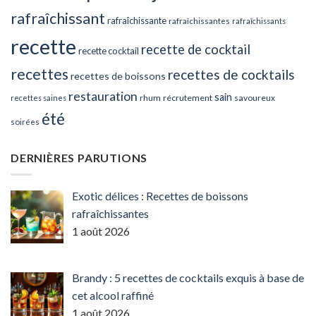
rafraîchissant
rafraîchissante
rafraîchissantes
rafraîchissants
recette
recette de cocktail
recette cocktail
recettes
recettes de cocktails
recettes de boissons
restauration
sain
rhum
récrutement
savoureux
recettes saines
été
soirées
DERNIÈRES PARUTIONS
Exotic délices : Recettes de boissons
rafraîchissantes
1 août 2026
Brandy : 5 recettes de cocktails exquis à base de
cet alcool raffiné
1 août 2026