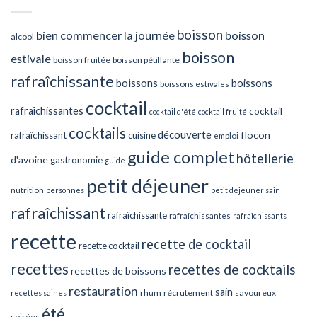
boisson
bien commencer la journée
boisson
alcool
boisson
estivale
boisson fruitée
boisson pétillante
rafraîchissante
boissons
boissons
boissons estivales
cocktail
rafraîchissantes
cocktail
cocktail d'été
cocktail fruité
cocktails
découverte
flocon
rafraîchissant
cuisine
emploi
guide complet
hôtellerie
d'avoine
gastronomie
guide
petit déjeuner
nutrition
personnes
petit déjeuner sain
rafraîchissant
rafraîchissante
rafraîchissantes
rafraîchissants
recette
recette de cocktail
recette cocktail
recettes
recettes de cocktails
recettes de boissons
restauration
sain
rhum
récrutement
savoureux
recettes saines
été
soirées