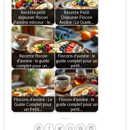
Recette petit
Recette Petit
déjeuner flocon
Déjeuner Flocon
d'avoine minceur : le…
Avoine : Le Guide…
Recette flocon
Flocons d'avoine : le
d'avoine : le guide
guide complet pour un
complet pour un…
petit…
Flocons d'avoine : Le
Flocon d'avoine : le
Guide Complet pour
guide complet pour un
un Petit…
petit…