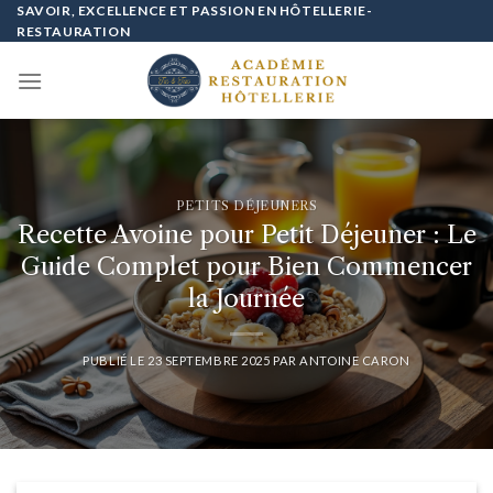
Passer
SAVOIR, EXCELLENCE ET PASSION EN HÔTELLERIE-
RESTAURATION
au
contenu
PETITS DÉJEUNERS
Recette Avoine pour Petit Déjeuner : Le
Guide Complet pour Bien Commencer
la Journée
PUBLIÉ LE
23 SEPTEMBRE 2025
PAR
ANTOINE CARON