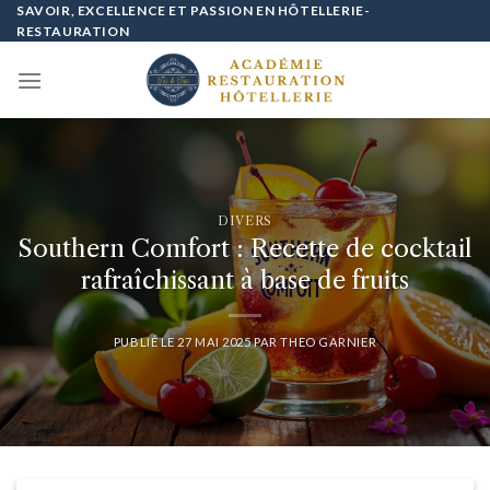
Passer
SAVOIR, EXCELLENCE ET PASSION EN HÔTELLERIE-
RESTAURATION
au
contenu
DIVERS
Southern Comfort : Recette de cocktail
rafraîchissant à base de fruits
PUBLIÉ LE
27 MAI 2025
PAR
THEO GARNIER