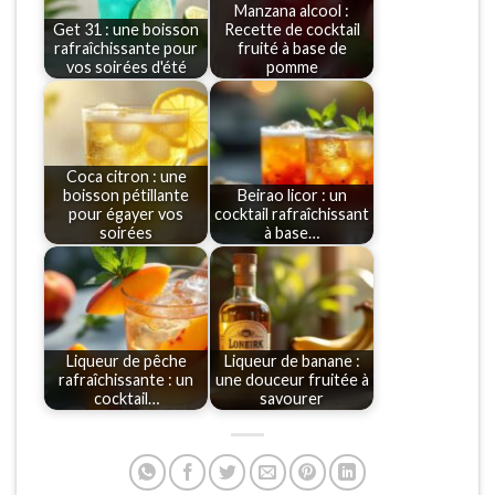
Manzana alcool :
Get 31 : une boisson
Recette de cocktail
rafraîchissante pour
fruité à base de
vos soirées d'été
pomme
Coca citron : une
boisson pétillante
Beirao licor : un
pour égayer vos
cocktail rafraîchissant
soirées
à base…
Liqueur de pêche
Liqueur de banane :
rafraîchissante : un
une douceur fruitée à
cocktail…
savourer