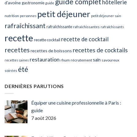
guide complet
hôtellerie
d'avoine
gastronomie
guide
petit déjeuner
nutrition
personnes
petit déjeuner sain
rafraîchissant
rafraîchissante
rafraîchissantes
rafraîchissants
recette
recette de cocktail
recette cocktail
recettes
recettes de cocktails
recettes de boissons
restauration
sain
rhum
récrutement
savoureux
recettes saines
été
soirées
DERNIÈRES PARUTIONS
Équiper une cuisine professionnelle à Paris :
guide
7 août 2026