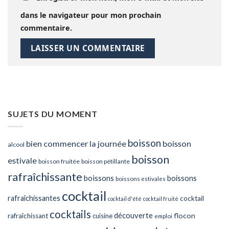
dans le navigateur pour mon prochain
commentaire.
SUJETS DU MOMENT
boisson
bien commencer la journée
boisson
alcool
boisson
estivale
boisson fruitée
boisson pétillante
rafraîchissante
boissons
boissons
boissons estivales
cocktail
rafraîchissantes
cocktail
cocktail d'été
cocktail fruité
cocktails
découverte
flocon
rafraîchissant
cuisine
emploi