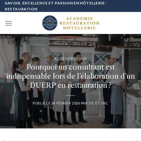
Passer
SAVOIR, EXCELLENCE ET PASSION EN HÔTELLERIE-
RESTAURATION
au
contenu
RESTAURATION
Pourquoi un consultant est
indispensable lors de l’élaboration d’un
DUERP en restauration ?
PUBLIÉ LE
24 FÉVRIER 2026
PAR
TIC ET TAC