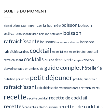
SUJETS DU MOMENT
boisson
bien commencer la journée
boisson
alcool
boisson
estivale
boisson fruitée
boisson pétillante
rafraîchissante
boissons
boissons
boissons estivales
cocktail
rafraîchissantes
cocktail
cocktail d'été
cocktail fruité
cocktails
découverte
flocon
rafraîchissant
cuisine
emploi
guide complet
hôtellerie
d'avoine
gastronomie
guide
petit déjeuner
nutrition
personnes
petit déjeuner sain
rafraîchissant
rafraîchissante
rafraîchissantes
rafraîchissants
recette
recette de cocktail
recette cocktail
recettes
recettes de cocktails
recettes de boissons