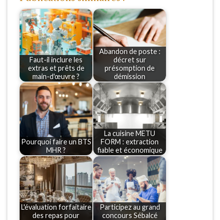
Abandon de poste :
Faut-il inclure les
décret sur
extras et prêts de
présomption de
main-d'œuvre ?
démission
La cuisine METU
Pourquoi faire un BTS
FORM : extraction
MHR ?
fiable et économique
L'évaluation forfaitaire
Participez au grand
des repas pour
concours Sébalcé