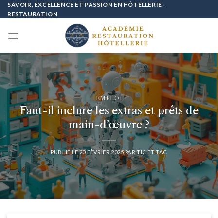
Passer
SAVOIR, EXCELLENCE ET PASSION EN HÔTELLERIE-
RESTAURATION
au
contenu
EMPLOI
Faut-il inclure les extras et prêts de
main-d’œuvre ?
PUBLIÉ LE
20 FÉVRIER 2025
PAR
TIC ET TAC