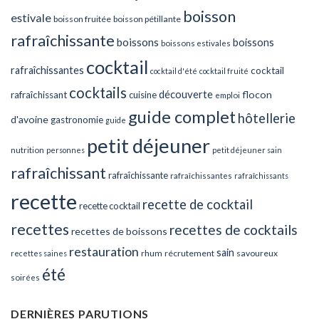
boisson
estivale
boisson fruitée
boisson pétillante
rafraîchissante
boissons
boissons
boissons estivales
cocktail
rafraîchissantes
cocktail
cocktail d'été
cocktail fruité
cocktails
découverte
flocon
rafraîchissant
cuisine
emploi
guide complet
hôtellerie
d'avoine
gastronomie
guide
petit déjeuner
nutrition
personnes
petit déjeuner sain
rafraîchissant
rafraîchissante
rafraîchissantes
rafraîchissants
recette
recette de cocktail
recette cocktail
recettes
recettes de cocktails
recettes de boissons
restauration
sain
rhum
récrutement
savoureux
recettes saines
été
soirées
DERNIÈRES PARUTIONS