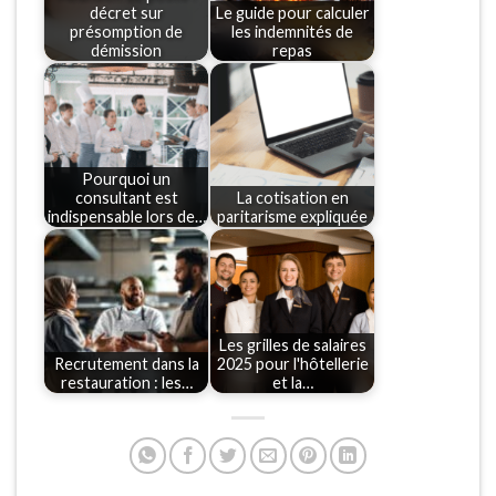
décret sur
Le guide pour calculer
présomption de
les indemnités de
démission
repas
Pourquoi un
consultant est
La cotisation en
indispensable lors de…
paritarisme expliquée
Les grilles de salaires
Recrutement dans la
2025 pour l'hôtellerie
restauration : les…
et la…